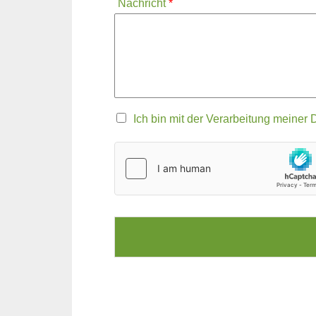
Nachricht
*
Z
Ich bin mit der Verarbeitung meine
u
s
t
i
m
m
u
n
g
z
u
r
D
a