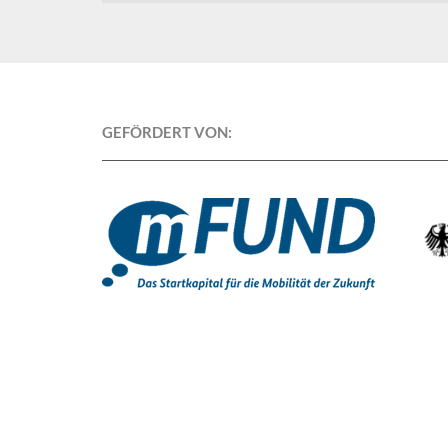
t
e
n
v
e
r
GEFÖRDERT VON:
a
r
b
e
i
t
u
n
g
*